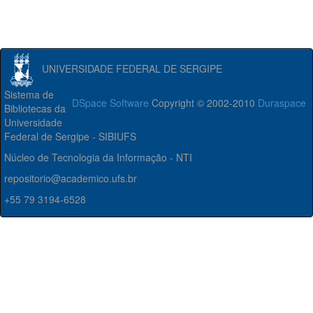
UNIVERSIDADE FEDERAL DE SERGIPE
Sistema de
DSpace Software
Copyright © 2002-2010
Duraspace
Bibliotecas da
Universidade
Federal de Sergipe - SIBIUFS
Núcleo de Tecnologia da Informação - NTI
repositorio@academico.ufs.br
+55 79 3194-6528