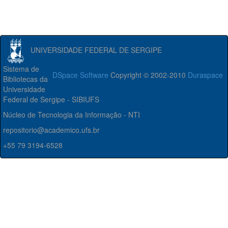
UNIVERSIDADE FEDERAL DE SERGIPE
Sistema de
DSpace Software
Copyright © 2002-2010
Duraspace
Bibliotecas da
Universidade
Federal de Sergipe - SIBIUFS
Núcleo de Tecnologia da Informação - NTI
repositorio@academico.ufs.br
+55 79 3194-6528