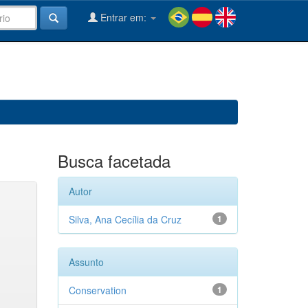
Entrar em:
Busca facetada
Autor
Silva, Ana Cecília da Cruz
1
Assunto
Conservation
1