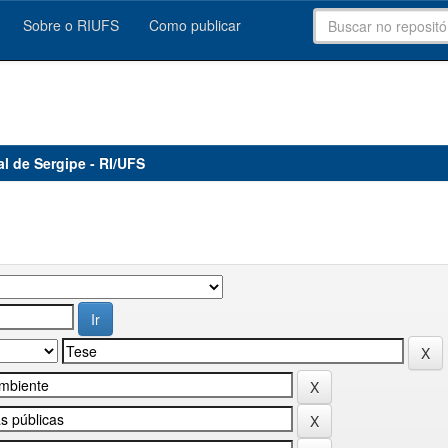
Sobre o RIUFS
Como publicar
al de Sergipe - RI/UFS