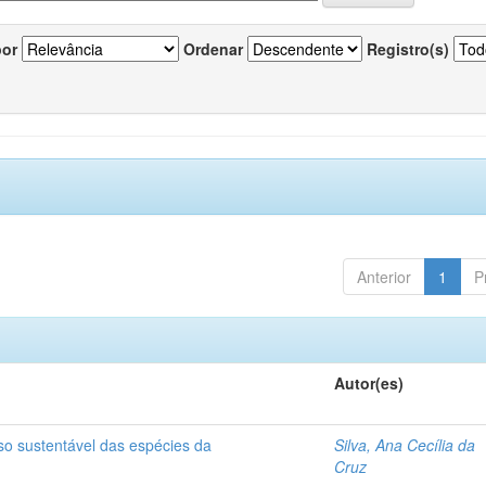
por
Ordenar
Registro(s)
Anterior
1
P
Autor(es)
so sustentável das espécies da
Silva, Ana Cecília da
Cruz