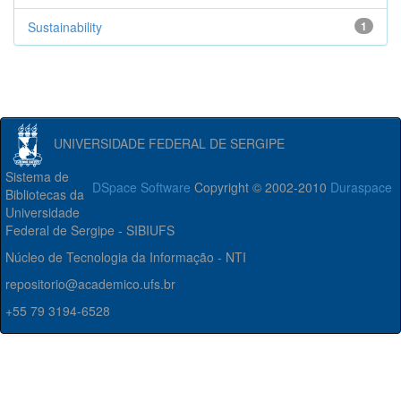
Sustainability
1
UNIVERSIDADE FEDERAL DE SERGIPE
Sistema de
DSpace Software
Copyright © 2002-2010
Duraspace
Bibliotecas da
Universidade
Federal de Sergipe - SIBIUFS
Núcleo de Tecnologia da Informação - NTI
repositorio@academico.ufs.br
+55 79 3194-6528