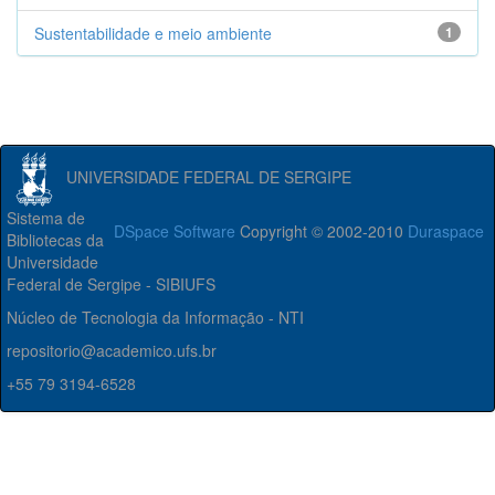
Sustentabilidade e meio ambiente
1
UNIVERSIDADE FEDERAL DE SERGIPE
Sistema de
DSpace Software
Copyright © 2002-2010
Duraspace
Bibliotecas da
Universidade
Federal de Sergipe - SIBIUFS
Núcleo de Tecnologia da Informação - NTI
repositorio@academico.ufs.br
+55 79 3194-6528