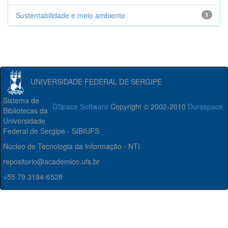
Sustentabilidade e meio ambiente
1
UNIVERSIDADE FEDERAL DE SERGIPE
Sistema de
DSpace Software
Copyright © 2002-2010
Duraspace
Bibliotecas da
Universidade
Federal de Sergipe - SIBIUFS
Núcleo de Tecnologia da Informação - NTI
repositorio@academico.ufs.br
+55 79 3194-6528