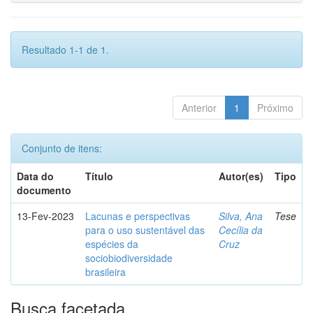
Resultado 1-1 de 1.
Anterior
1
Próximo
Conjunto de itens:
Data do
Título
Autor(es)
Tipo
documento
13-Fev-2023
Lacunas e perspectivas
Silva, Ana
Tese
para o uso sustentável das
Cecília da
espécies da
Cruz
sociobiodiversidade
brasileira
Busca facetada