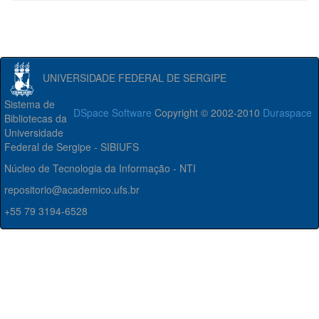
UNIVERSIDADE FEDERAL DE SERGIPE
Sistema de
DSpace Software
Copyright © 2002-2010
Duraspace
Bibliotecas da
Universidade
Federal de Sergipe - SIBIUFS
Núcleo de Tecnologia da Informação - NTI
repositorio@academico.ufs.br
+55 79 3194-6528