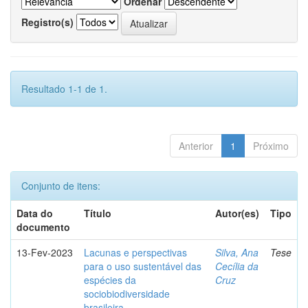
Ordenar
Registro(s)
Resultado 1-1 de 1.
Anterior
1
Próximo
Conjunto de itens:
Data do
Título
Autor(es)
Tipo
documento
13-Fev-2023
Lacunas e perspectivas
Silva, Ana
Tese
para o uso sustentável das
Cecília da
espécies da
Cruz
sociobiodiversidade
brasileira