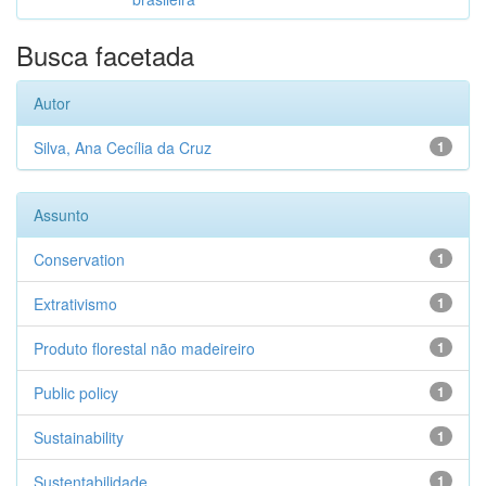
Busca facetada
Autor
Silva, Ana Cecília da Cruz
1
Assunto
Conservation
1
Extrativismo
1
Produto florestal não madeireiro
1
Public policy
1
Sustainability
1
Sustentabilidade
1