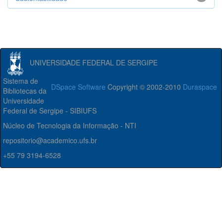
UNIVERSIDADE FEDERAL DE SERGIPE
Sistema de
DSpace Software
Copyright © 2002-2010
Duraspace
Bibliotecas da
Universidade
Federal de Sergipe - SIBIUFS
Núcleo de Tecnologia da Informação - NTI
repositorio@academico.ufs.br
+55 79 3194-6528