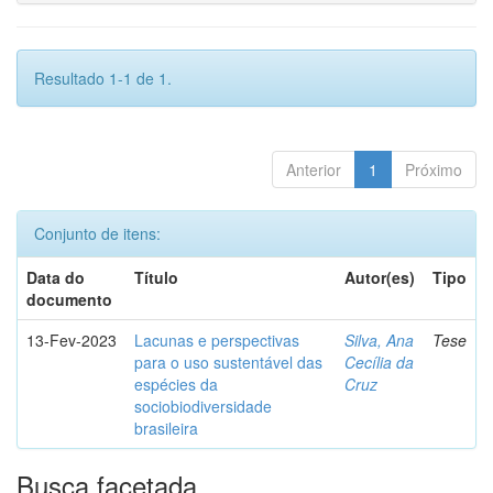
Resultado 1-1 de 1.
Anterior
1
Próximo
Conjunto de itens:
Data do
Título
Autor(es)
Tipo
documento
13-Fev-2023
Lacunas e perspectivas
Silva, Ana
Tese
para o uso sustentável das
Cecília da
espécies da
Cruz
sociobiodiversidade
brasileira
Busca facetada