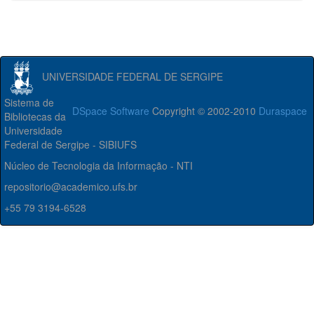
UNIVERSIDADE FEDERAL DE SERGIPE
Sistema de
DSpace Software
Copyright © 2002-2010
Duraspace
Bibliotecas da
Universidade
Federal de Sergipe - SIBIUFS
Núcleo de Tecnologia da Informação - NTI
repositorio@academico.ufs.br
+55 79 3194-6528