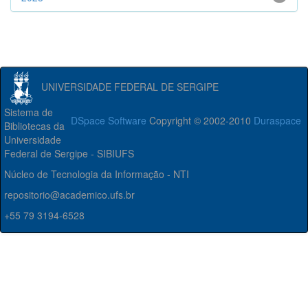
UNIVERSIDADE FEDERAL DE SERGIPE
Sistema de
DSpace Software
Copyright © 2002-2010
Duraspace
Bibliotecas da
Universidade
Federal de Sergipe - SIBIUFS
Núcleo de Tecnologia da Informação - NTI
repositorio@academico.ufs.br
+55 79 3194-6528