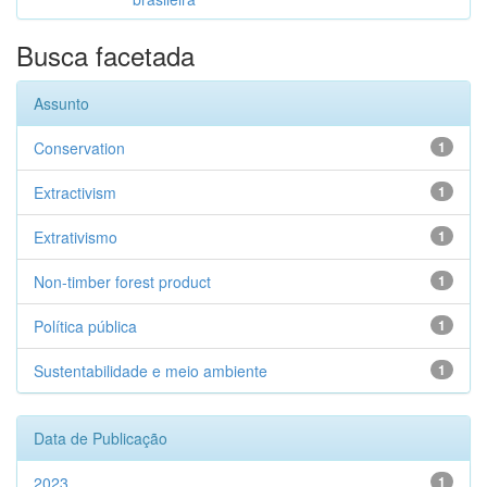
Busca facetada
Assunto
Conservation
1
Extractivism
1
Extrativismo
1
Non-timber forest product
1
Política pública
1
Sustentabilidade e meio ambiente
1
Data de Publicação
2023
1