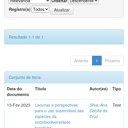
Ordenar
Registro(s)
Resultado 1-1 de 1.
Anterior
1
Próximo
Conjunto de itens:
Data do
Título
Autor(es)
Tipo
documento
13-Fev-2023
Lacunas e perspectivas
Silva, Ana
Tese
para o uso sustentável das
Cecília da
espécies da
Cruz
sociobiodiversidade
brasileira