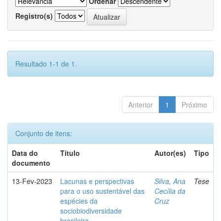
Ordenar
Registro(s)
Resultado 1-1 de 1.
Anterior
1
Próximo
Conjunto de itens:
Data do
Título
Autor(es)
Tipo
documento
13-Fev-2023
Lacunas e perspectivas
Silva, Ana
Tese
para o uso sustentável das
Cecília da
espécies da
Cruz
sociobiodiversidade
brasileira