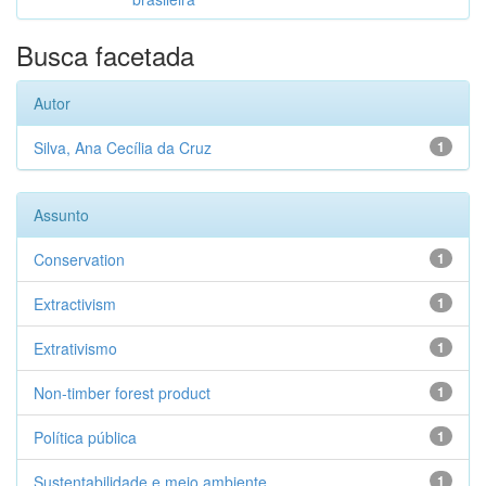
Busca facetada
Autor
Silva, Ana Cecília da Cruz
1
Assunto
Conservation
1
Extractivism
1
Extrativismo
1
Non-timber forest product
1
Política pública
1
Sustentabilidade e meio ambiente
1