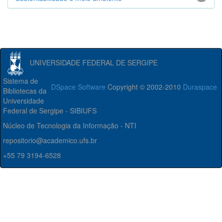
UNIVERSIDADE FEDERAL DE SERGIPE
Sistema de
DSpace Software
Copyright © 2002-2010
Duraspace
Bibliotecas da
Universidade
Federal de Sergipe - SIBIUFS
Núcleo de Tecnologia da Informação - NTI
repositorio@academico.ufs.br
+55 79 3194-6528