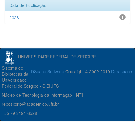
Data de Publicação
2023
1
UNIVERSIDADE FEDERAL DE SERGIPE
Sistema de
DSpace Software
Copyright © 2002-2010
Duraspace
Bibliotecas da
Universidade
Federal de Sergipe - SIBIUFS
Núcleo de Tecnologia da Informação - NTI
repositorio@academico.ufs.br
+55 79 3194-6528