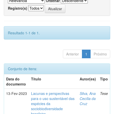
Ordenar
Registro(s)
Resultado 1-1 de 1.
Anterior
1
Próximo
Conjunto de itens:
Data do
Título
Autor(es)
Tipo
documento
13-Fev-2023
Lacunas e perspectivas
Silva, Ana
Tese
para o uso sustentável das
Cecília da
espécies da
Cruz
sociobiodiversidade
brasileira