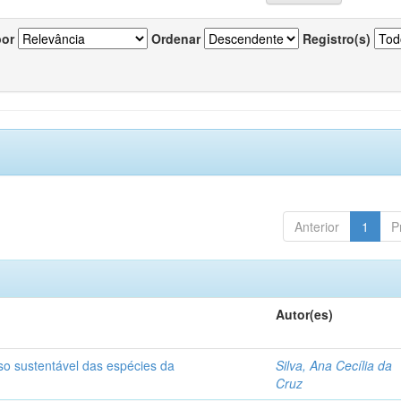
por
Ordenar
Registro(s)
Anterior
1
P
Autor(es)
so sustentável das espécies da
Silva, Ana Cecília da
Cruz