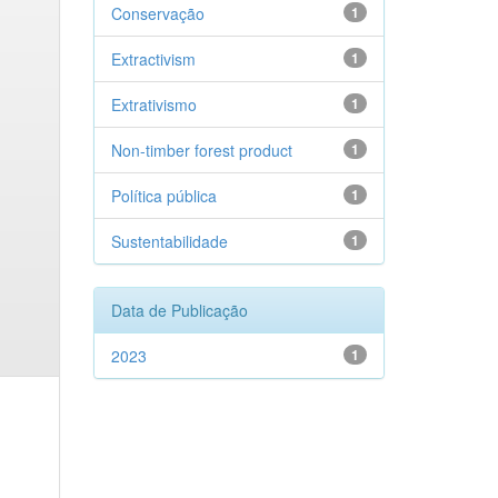
Conservação
1
Extractivism
1
Extrativismo
1
Non-timber forest product
1
Política pública
1
Sustentabilidade
1
Data de Publicação
2023
1