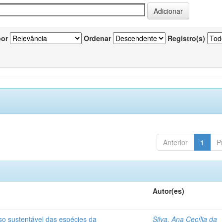
por
Ordenar
Registro(s)
Anterior
1
P
Autor(es)
so sustentável das espécies da
Silva, Ana Cecília da