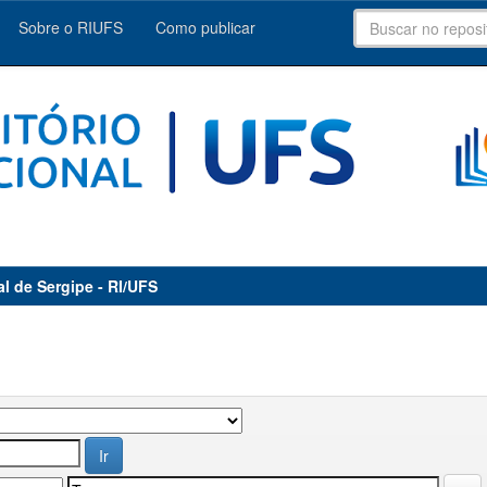
Sobre o RIUFS
Como publicar
al de Sergipe - RI/UFS