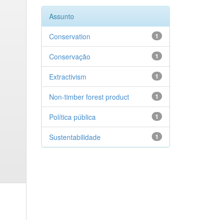
Assunto
Conservation
1
Conservação
1
Extractivism
1
Non-timber forest product
1
Política pública
1
Sustentabilidade
1