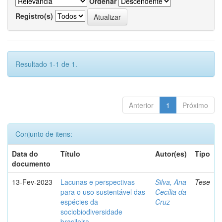
Ordenar
Registro(s)
Resultado 1-1 de 1.
Anterior
1
Próximo
Conjunto de itens:
Data do
Título
Autor(es)
Tipo
documento
13-Fev-2023
Lacunas e perspectivas
Silva, Ana
Tese
para o uso sustentável das
Cecília da
espécies da
Cruz
sociobiodiversidade
brasileira