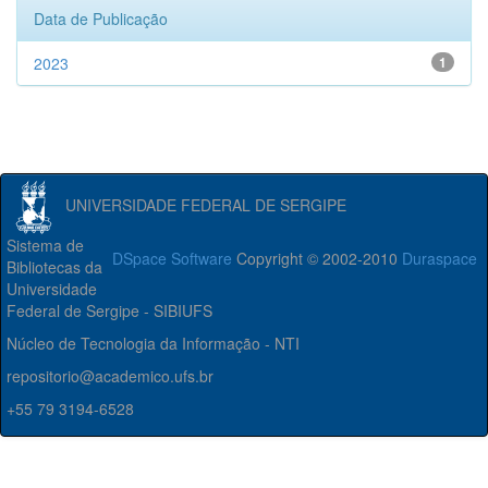
Data de Publicação
2023
1
UNIVERSIDADE FEDERAL DE SERGIPE
Sistema de
DSpace Software
Copyright © 2002-2010
Duraspace
Bibliotecas da
Universidade
Federal de Sergipe - SIBIUFS
Núcleo de Tecnologia da Informação - NTI
repositorio@academico.ufs.br
+55 79 3194-6528