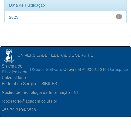
Data de Publicação
2023
1
UNIVERSIDADE FEDERAL DE SERGIPE
Sistema de
DSpace Software
Copyright © 2002-2010
Duraspace
Bibliotecas da
Universidade
Federal de Sergipe - SIBIUFS
Núcleo de Tecnologia da Informação - NTI
repositorio@academico.ufs.br
+55 79 3194-6528