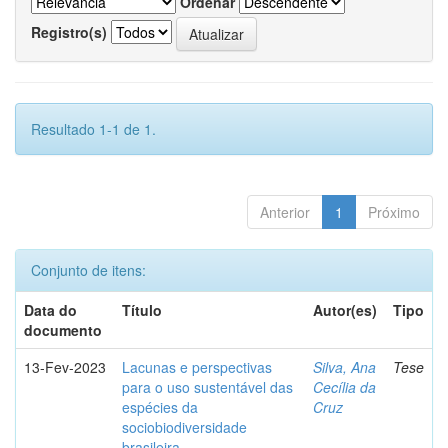
Ordenar
Registro(s)
Resultado 1-1 de 1.
Anterior
1
Próximo
Conjunto de itens:
Data do
Título
Autor(es)
Tipo
documento
13-Fev-2023
Lacunas e perspectivas
Silva, Ana
Tese
para o uso sustentável das
Cecília da
espécies da
Cruz
sociobiodiversidade
brasileira