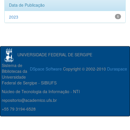
Data de Publicação
2023
1
UNIVERSIDADE FEDERAL DE SERGIPE
Sistema de
DSpace Software
Copyright © 2002-2010
Duraspace
Bibliotecas da
Universidade
Federal de Sergipe - SIBIUFS
Núcleo de Tecnologia da Informação - NTI
repositorio@academico.ufs.br
+55 79 3194-6528