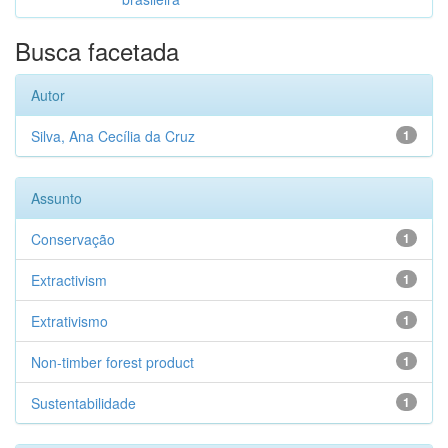
Busca facetada
Autor
Silva, Ana Cecília da Cruz
1
Assunto
Conservação
1
Extractivism
1
Extrativismo
1
Non-timber forest product
1
Sustentabilidade
1