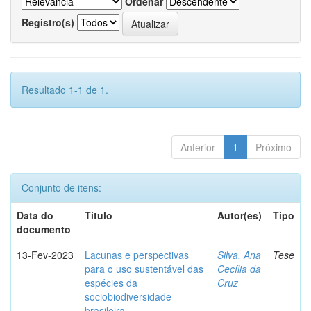
Ordenar
Registro(s)
Resultado 1-1 de 1.
Anterior
1
Próximo
Conjunto de itens:
Data do
Título
Autor(es)
Tipo
documento
13-Fev-2023
Lacunas e perspectivas
Silva, Ana
Tese
para o uso sustentável das
Cecília da
espécies da
Cruz
sociobiodiversidade
brasileira