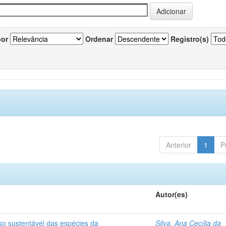
por
Ordenar
Registro(s)
Anterior
1
P
Autor(es)
so sustentável das espécies da
Silva, Ana Cecília da