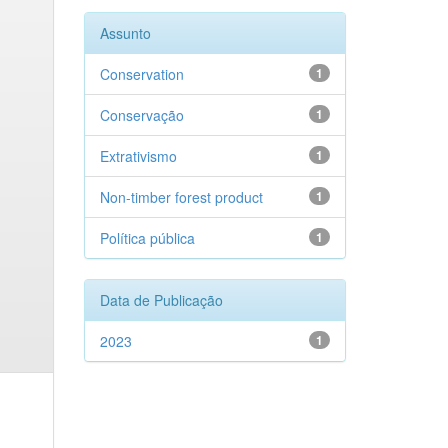
Assunto
Conservation
1
Conservação
1
Extrativismo
1
Non-timber forest product
1
Política pública
1
Data de Publicação
2023
1