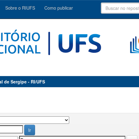
Sobre o RIUFS
Como publicar
al de Sergipe - RI/UFS