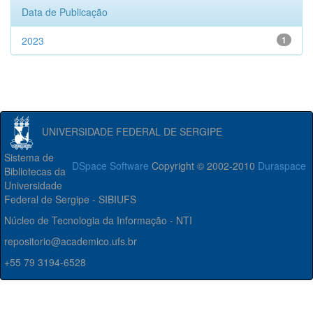
Data de Publicação
2023
1
UNIVERSIDADE FEDERAL DE SERGIPE
Sistema de
DSpace Software
Copyright © 2002-2010
Duraspace
Bibliotecas da
Universidade
Federal de Sergipe - SIBIUFS
Núcleo de Tecnologia da Informação - NTI
repositorio@academico.ufs.br
+55 79 3194-6528