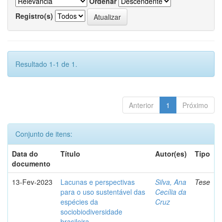
Ordenar
Registro(s)
Resultado 1-1 de 1.
Anterior
1
Próximo
Conjunto de itens:
Data do
Título
Autor(es)
Tipo
documento
13-Fev-2023
Lacunas e perspectivas
Silva, Ana
Tese
para o uso sustentável das
Cecília da
espécies da
Cruz
sociobiodiversidade
brasileira