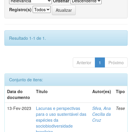
Ordenar
Registro(s)
Resultado 1-1 de 1.
Anterior
1
Próximo
Conjunto de itens:
Data do
Título
Autor(es)
Tipo
documento
13-Fev-2023
Lacunas e perspectivas
Silva, Ana
Tese
para o uso sustentável das
Cecília da
espécies da
Cruz
sociobiodiversidade
brasileira