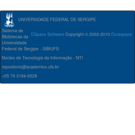
UNIVERSIDADE FEDERAL DE SERGIPE
Sistema de
DSpace Software
Copyright © 2002-2010
Duraspace
Bibliotecas da
Universidade
Federal de Sergipe - SIBIUFS
Núcleo de Tecnologia da Informação - NTI
repositorio@academico.ufs.br
+55 79 3194-6528