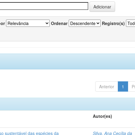
por
Ordenar
Registro(s)
Anterior
1
P
Autor(es)
so sustentável das espécies da
Silva, Ana Cecília da