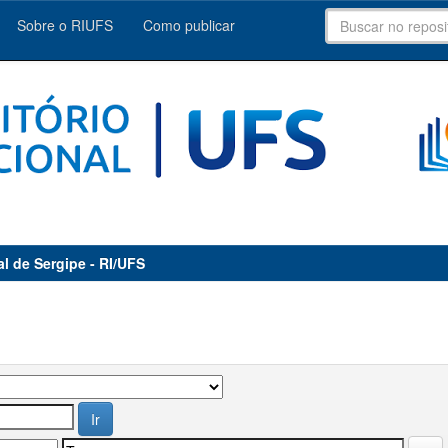
Sobre o RIUFS
Como publicar
al de Sergipe - RI/UFS