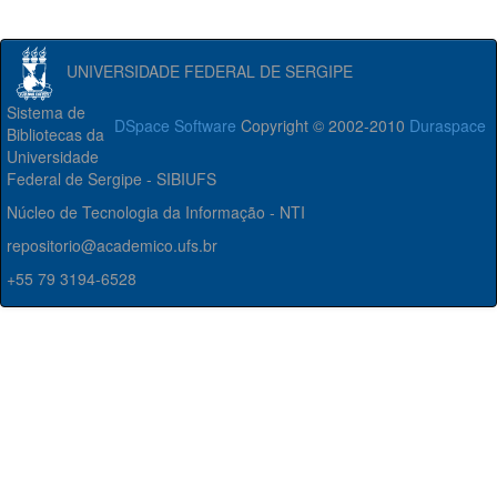
UNIVERSIDADE FEDERAL DE SERGIPE
Sistema de
DSpace Software
Copyright © 2002-2010
Duraspace
Bibliotecas da
Universidade
Federal de Sergipe - SIBIUFS
Núcleo de Tecnologia da Informação - NTI
repositorio@academico.ufs.br
+55 79 3194-6528