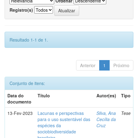
Ordenar
Registro(s)
Resultado 1-1 de 1.
Anterior
1
Próximo
Conjunto de itens:
Data do
Título
Autor(es)
Tipo
documento
13-Fev-2023
Lacunas e perspectivas
Silva, Ana
Tese
para o uso sustentável das
Cecília da
espécies da
Cruz
sociobiodiversidade
brasileira