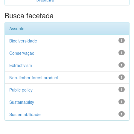
Busca facetada
Assunto
Biodiversidade
1
Conservação
1
Extractivism
1
Non-timber forest product
1
Public policy
1
Sustainability
1
Sustentabilidade
1