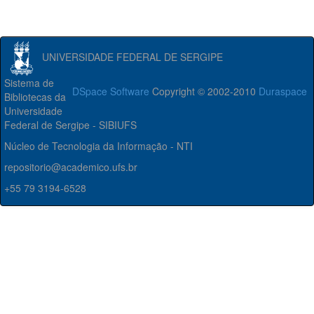
UNIVERSIDADE FEDERAL DE SERGIPE
Sistema de
DSpace Software
Copyright © 2002-2010
Duraspace
Bibliotecas da
Universidade
Federal de Sergipe - SIBIUFS
Núcleo de Tecnologia da Informação - NTI
repositorio@academico.ufs.br
+55 79 3194-6528