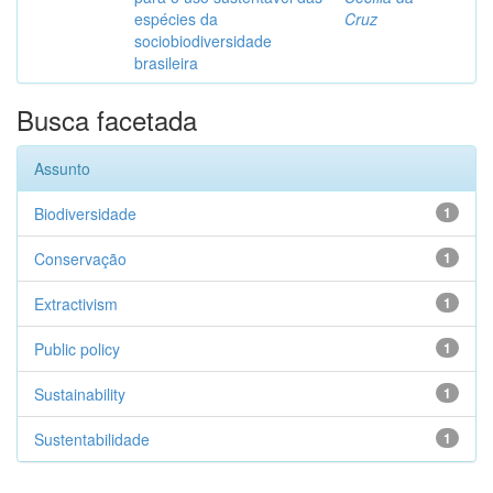
espécies da
Cruz
sociobiodiversidade
brasileira
Busca facetada
Assunto
Biodiversidade
1
Conservação
1
Extractivism
1
Public policy
1
Sustainability
1
Sustentabilidade
1