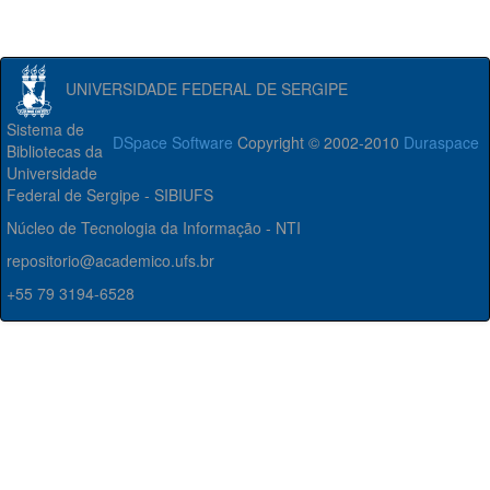
UNIVERSIDADE FEDERAL DE SERGIPE
Sistema de
DSpace Software
Copyright © 2002-2010
Duraspace
Bibliotecas da
Universidade
Federal de Sergipe - SIBIUFS
Núcleo de Tecnologia da Informação - NTI
repositorio@academico.ufs.br
+55 79 3194-6528