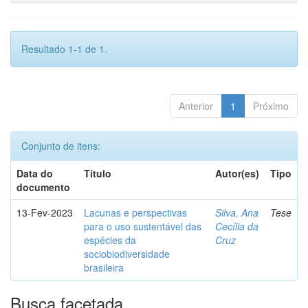
Resultado 1-1 de 1.
Anterior
1
Próximo
Conjunto de itens:
Data do
Título
Autor(es)
Tipo
documento
13-Fev-2023
Lacunas e perspectivas
Silva, Ana
Tese
para o uso sustentável das
Cecília da
espécies da
Cruz
sociobiodiversidade
brasileira
Busca facetada