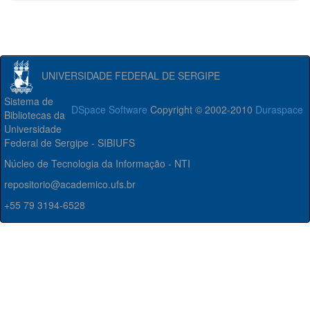
UNIVERSIDADE FEDERAL DE SERGIPE
Sistema de
DSpace Software
Copyright © 2002-2010
Duraspace
Bibliotecas da
Universidade
Federal de Sergipe - SIBIUFS
Núcleo de Tecnologia da Informação - NTI
repositorio@academico.ufs.br
+55 79 3194-6528