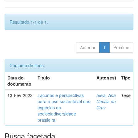
Resultado 1-1 de 1.
Anterior
1
Próximo
Conjunto de itens:
Data do
Título
Autor(es)
Tipo
documento
13-Fev-2023
Lacunas e perspectivas
Silva, Ana
Tese
para o uso sustentável das
Cecília da
espécies da
Cruz
sociobiodiversidade
brasileira
Busca facetada