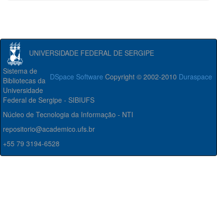
UNIVERSIDADE FEDERAL DE SERGIPE
Sistema de
DSpace Software
Copyright © 2002-2010
Duraspace
Bibliotecas da
Universidade
Federal de Sergipe - SIBIUFS
Núcleo de Tecnologia da Informação - NTI
repositorio@academico.ufs.br
+55 79 3194-6528