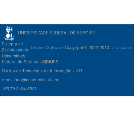
UNIVERSIDADE FEDERAL DE SERGIPE
Sistema de
DSpace Software
Copyright © 2002-2010
Duraspace
Bibliotecas da
Universidade
Federal de Sergipe - SIBIUFS
Núcleo de Tecnologia da Informação - NTI
repositorio@academico.ufs.br
+55 79 3194-6528