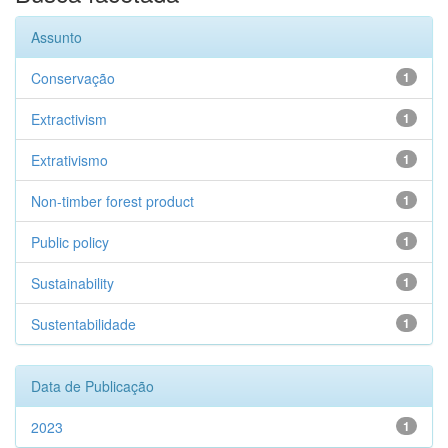
Assunto
Conservação
1
Extractivism
1
Extrativismo
1
Non-timber forest product
1
Public policy
1
Sustainability
1
Sustentabilidade
1
Data de Publicação
2023
1