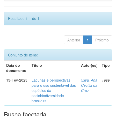
Resultado 1-1 de 1.
Anterior
1
Próximo
Conjunto de itens:
Data do
Título
Autor(es)
Tipo
documento
13-Fev-2023
Lacunas e perspectivas
Silva, Ana
Tese
para o uso sustentável das
Cecília da
espécies da
Cruz
sociobiodiversidade
brasileira
Busca facetada