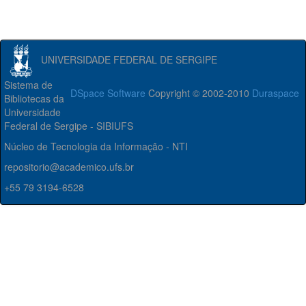
UNIVERSIDADE FEDERAL DE SERGIPE
Sistema de
DSpace Software
Copyright © 2002-2010
Duraspace
Bibliotecas da
Universidade
Federal de Sergipe - SIBIUFS
Núcleo de Tecnologia da Informação - NTI
repositorio@academico.ufs.br
+55 79 3194-6528