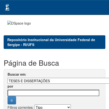
Skip
navigation
Repositório Institucional da Universidade Federal de
Sergipe - RI/UFS
Página de Busca
Buscar em:
por
Filtros correntes: