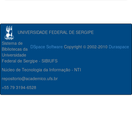
UNIVERSIDADE FEDERAL DE SERGIPE
Sistema de
DSpace Software
Copyright © 2002-2010
Duraspace
Bibliotecas da
Universidade
Federal de Sergipe - SIBIUFS
Núcleo de Tecnologia da Informação - NTI
repositorio@academico.ufs.br
+55 79 3194-6528