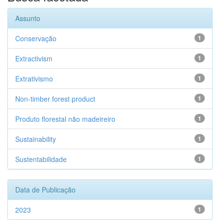
Assunto
Conservação
1
Extractivism
1
Extrativismo
1
Non-timber forest product
1
Produto florestal não madeireiro
1
Sustainability
1
Sustentabilidade
1
Data de Publicação
2023
1