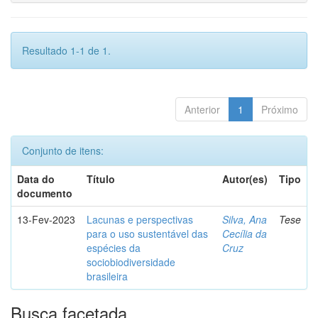
Resultado 1-1 de 1.
Anterior
1
Próximo
Conjunto de itens:
Data do
Título
Autor(es)
Tipo
documento
13-Fev-2023
Lacunas e perspectivas
Silva, Ana
Tese
para o uso sustentável das
Cecília da
espécies da
Cruz
sociobiodiversidade
brasileira
Busca facetada