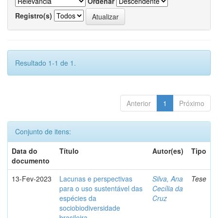
Ordenar
Registro(s)
Resultado 1-1 de 1.
Anterior
1
Próximo
Conjunto de itens:
Data do
Título
Autor(es)
Tipo
documento
13-Fev-2023
Lacunas e perspectivas
Silva, Ana
Tese
para o uso sustentável das
Cecília da
espécies da
Cruz
sociobiodiversidade
brasileira