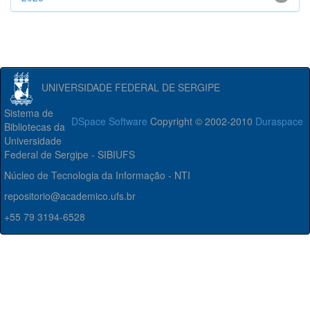
UNIVERSIDADE FEDERAL DE SERGIPE
Sistema de
DSpace Software
Copyright © 2002-2010
Duraspace
Bibliotecas da
Universidade
Federal de Sergipe - SIBIUFS
Núcleo de Tecnologia da Informação - NTI
repositorio@academico.ufs.br
+55 79 3194-6528