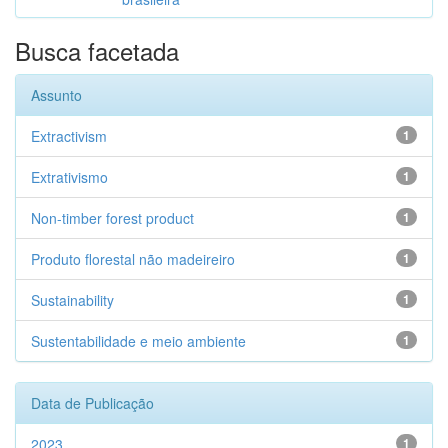
Busca facetada
Assunto
Extractivism
1
Extrativismo
1
Non-timber forest product
1
Produto florestal não madeireiro
1
Sustainability
1
Sustentabilidade e meio ambiente
1
Data de Publicação
2023
1