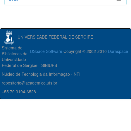
UNIVERSIDADE FEDERAL DE SERGIPE
Sistema de
DSpace Software
Copyright © 2002-2010
Duraspace
Bibliotecas da
Universidade
Federal de Sergipe - SIBIUFS
Núcleo de Tecnologia da Informação - NTI
repositorio@academico.ufs.br
+55 79 3194-6528