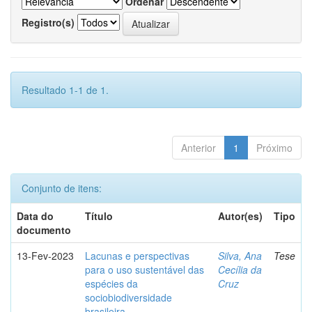
Ordenar
Registro(s)
Resultado 1-1 de 1.
Anterior
1
Próximo
Conjunto de itens:
Data do
Título
Autor(es)
Tipo
documento
13-Fev-2023
Lacunas e perspectivas
Silva, Ana
Tese
para o uso sustentável das
Cecília da
espécies da
Cruz
sociobiodiversidade
brasileira