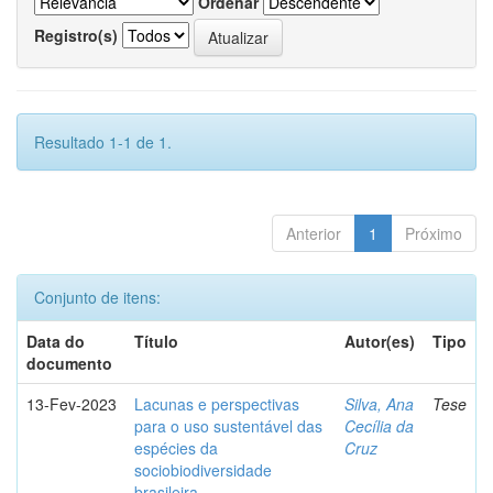
Ordenar
Registro(s)
Resultado 1-1 de 1.
Anterior
1
Próximo
Conjunto de itens:
Data do
Título
Autor(es)
Tipo
documento
13-Fev-2023
Lacunas e perspectivas
Silva, Ana
Tese
para o uso sustentável das
Cecília da
espécies da
Cruz
sociobiodiversidade
brasileira