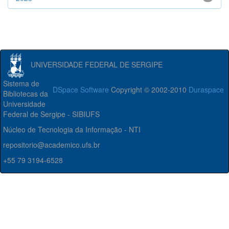
UNIVERSIDADE FEDERAL DE SERGIPE
Sistema de
DSpace Software
Copyright © 2002-2010
Duraspace
Bibliotecas da
Universidade
Federal de Sergipe - SIBIUFS
Núcleo de Tecnologia da Informação - NTI
repositorio@academico.ufs.br
+55 79 3194-6528