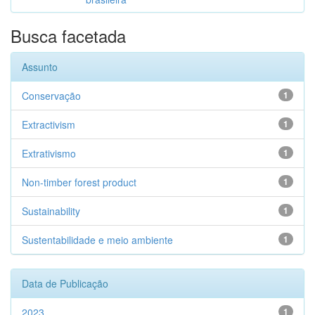
Busca facetada
Assunto
Conservação
1
Extractivism
1
Extrativismo
1
Non-timber forest product
1
Sustainability
1
Sustentabilidade e meio ambiente
1
Data de Publicação
2023
1