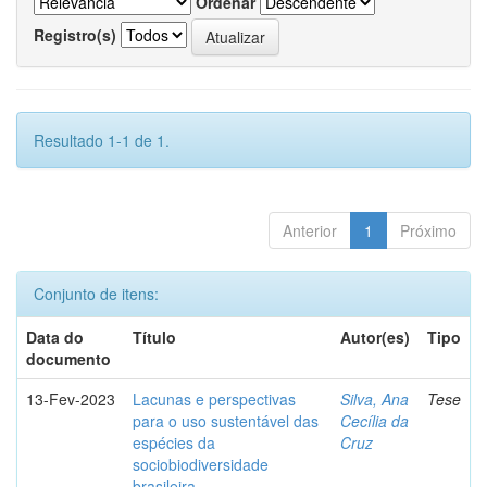
Ordenar
Registro(s)
Resultado 1-1 de 1.
Anterior
1
Próximo
Conjunto de itens:
Data do
Título
Autor(es)
Tipo
documento
13-Fev-2023
Lacunas e perspectivas
Silva, Ana
Tese
para o uso sustentável das
Cecília da
espécies da
Cruz
sociobiodiversidade
brasileira