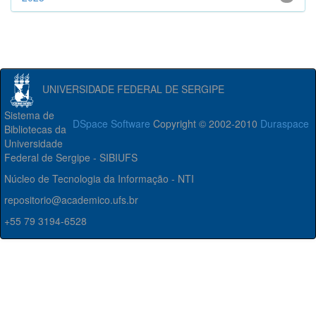
UNIVERSIDADE FEDERAL DE SERGIPE
Sistema de
DSpace Software
Copyright © 2002-2010
Duraspace
Bibliotecas da
Universidade
Federal de Sergipe - SIBIUFS
Núcleo de Tecnologia da Informação - NTI
repositorio@academico.ufs.br
+55 79 3194-6528