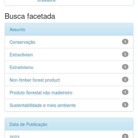
Busca facetada
Assunto
Conservação
1
Extractivism
1
Extrativismo
1
Non-timber forest product
1
Produto florestal não madeireiro
1
Sustentabilidade e meio ambiente
1
Data de Publicação
2023
1