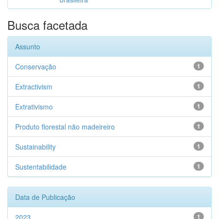
Busca facetada
Assunto
Conservação
1
Extractivism
1
Extrativismo
1
Produto florestal não madeireiro
1
Sustainability
1
Sustentabilidade
1
Data de Publicação
2023
1