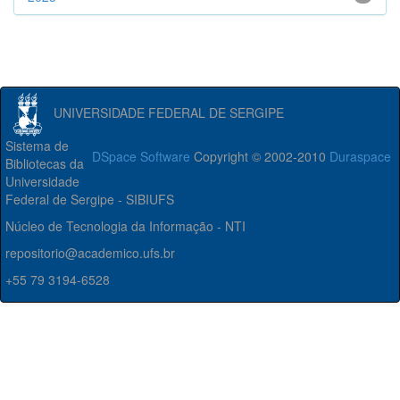
UNIVERSIDADE FEDERAL DE SERGIPE
Sistema de
DSpace Software
Copyright © 2002-2010
Duraspace
Bibliotecas da
Universidade
Federal de Sergipe - SIBIUFS
Núcleo de Tecnologia da Informação - NTI
repositorio@academico.ufs.br
+55 79 3194-6528