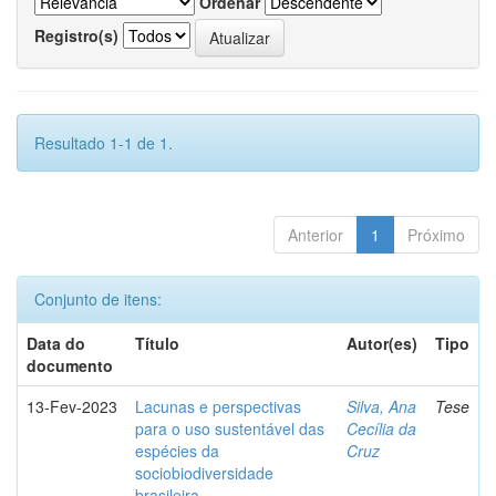
Ordenar
Registro(s)
Resultado 1-1 de 1.
Anterior
1
Próximo
Conjunto de itens:
Data do
Título
Autor(es)
Tipo
documento
13-Fev-2023
Lacunas e perspectivas
Silva, Ana
Tese
para o uso sustentável das
Cecília da
espécies da
Cruz
sociobiodiversidade
brasileira