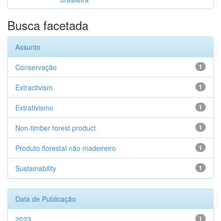
Busca facetada
Assunto
Conservação
1
Extractivism
1
Extrativismo
1
Non-timber forest product
1
Produto florestal não madeireiro
1
Sustainability
1
Data de Publicação
2023
1