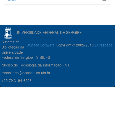
UNIVERSIDADE FEDERAL DE SERGIPE
Sistema de
DSpace Software
Copyright © 2002-2010
Duraspace
Bibliotecas da
Universidade
Federal de Sergipe - SIBIUFS
Núcleo de Tecnologia da Informação - NTI
repositorio@academico.ufs.br
+55 79 3194-6528