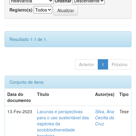
Ordenar
Registro(s)
Resultado 1-1 de 1.
Anterior
1
Próximo
Conjunto de itens:
Data do
Título
Autor(es)
Tipo
documento
13-Fev-2023
Lacunas e perspectivas
Silva, Ana
Tese
para o uso sustentável das
Cecília da
espécies da
Cruz
sociobiodiversidade
brasileira