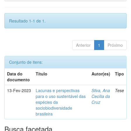
Resultado 1-1 de 1.
Anterior
1
Próximo
Conjunto de itens:
Data do
Título
Autor(es)
Tipo
documento
13-Fev-2023
Lacunas e perspectivas
Silva, Ana
Tese
para o uso sustentável das
Cecília da
espécies da
Cruz
sociobiodiversidade
brasileira
Busca facetada