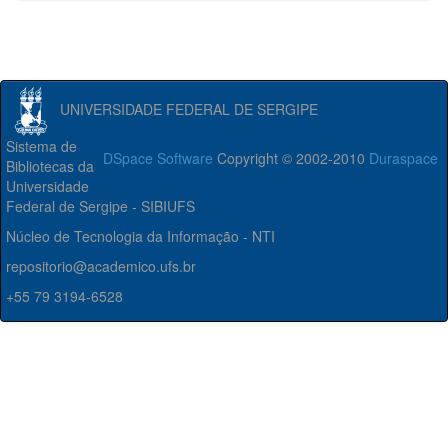
UNIVERSIDADE FEDERAL DE SERGIPE
Sistema de
DSpace Software
Copyright © 2002-2010
Duraspace
Bibliotecas da
Universidade
Federal de Sergipe - SIBIUFS
Núcleo de Tecnologia da Informação - NTI
repositorio@academico.ufs.br
+55 79 3194-6528