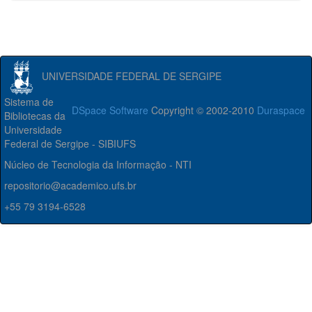
UNIVERSIDADE FEDERAL DE SERGIPE
Sistema de
DSpace Software
Copyright © 2002-2010
Duraspace
Bibliotecas da
Universidade
Federal de Sergipe - SIBIUFS
Núcleo de Tecnologia da Informação - NTI
repositorio@academico.ufs.br
+55 79 3194-6528