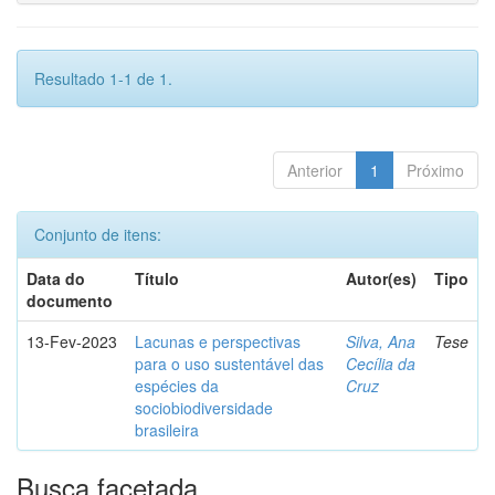
Resultado 1-1 de 1.
Anterior
1
Próximo
Conjunto de itens:
Data do
Título
Autor(es)
Tipo
documento
13-Fev-2023
Lacunas e perspectivas
Silva, Ana
Tese
para o uso sustentável das
Cecília da
espécies da
Cruz
sociobiodiversidade
brasileira
Busca facetada