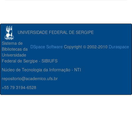
UNIVERSIDADE FEDERAL DE SERGIPE
Sistema de
DSpace Software
Copyright © 2002-2010
Duraspace
Bibliotecas da
Universidade
Federal de Sergipe - SIBIUFS
Núcleo de Tecnologia da Informação - NTI
repositorio@academico.ufs.br
+55 79 3194-6528