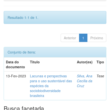
Resultado 1-1 de 1.
Anterior
1
Próximo
Conjunto de itens:
Data do
Título
Autor(es)
Tipo
documento
13-Fev-2023
Lacunas e perspectivas
Silva, Ana
Tese
para o uso sustentável das
Cecília da
espécies da
Cruz
sociobiodiversidade
brasileira
Busca facetada