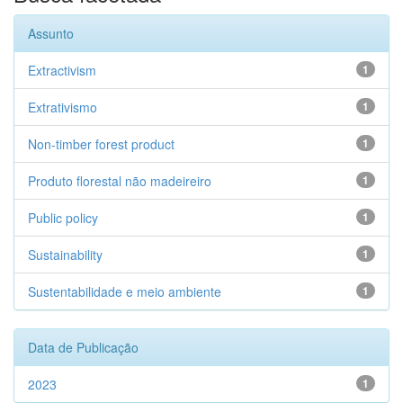
Assunto
Extractivism
1
Extrativismo
1
Non-timber forest product
1
Produto florestal não madeireiro
1
Public policy
1
Sustainability
1
Sustentabilidade e meio ambiente
1
Data de Publicação
2023
1