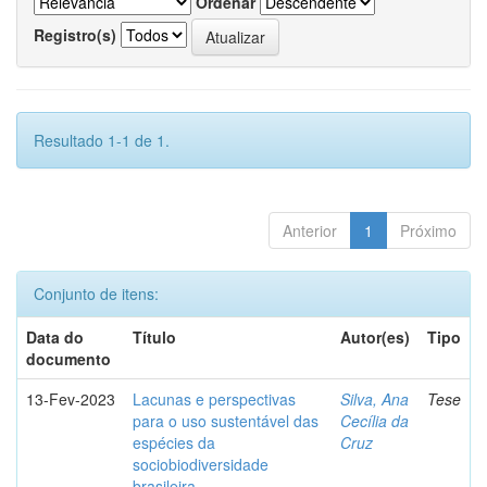
Ordenar
Registro(s)
Resultado 1-1 de 1.
Anterior
1
Próximo
Conjunto de itens:
Data do
Título
Autor(es)
Tipo
documento
13-Fev-2023
Lacunas e perspectivas
Silva, Ana
Tese
para o uso sustentável das
Cecília da
espécies da
Cruz
sociobiodiversidade
brasileira