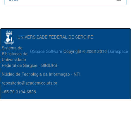
UNIVERSIDADE FEDERAL DE SERGIPE
Sistema de
DSpace Software
Copyright © 2002-2010
Duraspace
Bibliotecas da
Universidade
Federal de Sergipe - SIBIUFS
Núcleo de Tecnologia da Informação - NTI
repositorio@academico.ufs.br
+55 79 3194-6528