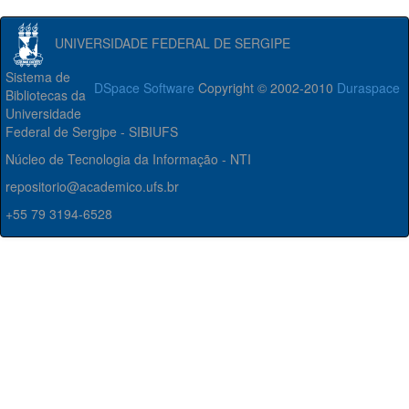
UNIVERSIDADE FEDERAL DE SERGIPE
Sistema de
DSpace Software
Copyright © 2002-2010
Duraspace
Bibliotecas da
Universidade
Federal de Sergipe - SIBIUFS
Núcleo de Tecnologia da Informação - NTI
repositorio@academico.ufs.br
+55 79 3194-6528