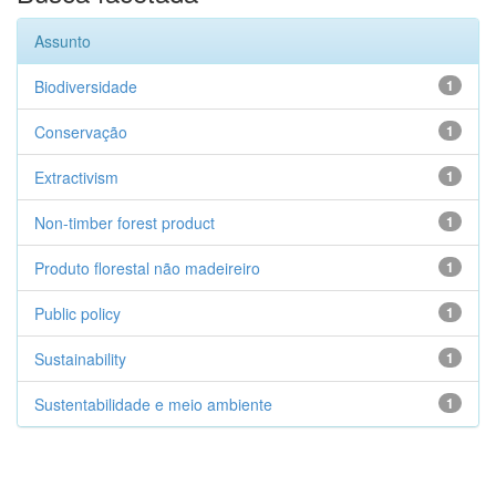
Assunto
Biodiversidade
1
Conservação
1
Extractivism
1
Non-timber forest product
1
Produto florestal não madeireiro
1
Public policy
1
Sustainability
1
Sustentabilidade e meio ambiente
1