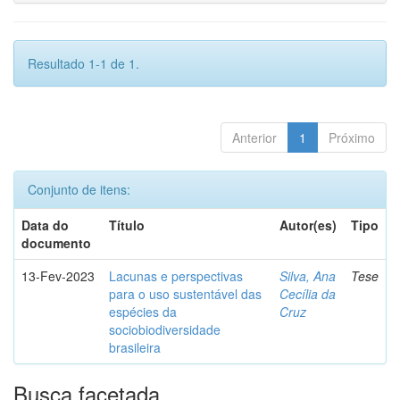
Resultado 1-1 de 1.
Anterior
1
Próximo
Conjunto de itens:
Data do
Título
Autor(es)
Tipo
documento
13-Fev-2023
Lacunas e perspectivas
Silva, Ana
Tese
para o uso sustentável das
Cecília da
espécies da
Cruz
sociobiodiversidade
brasileira
Busca facetada