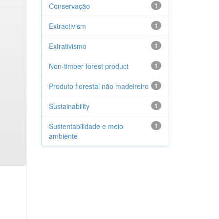
Conservação
1
Extractivism
1
Extrativismo
1
Non-timber forest product
1
Produto florestal não madeireiro
1
Sustainability
1
Sustentabilidade e meio
1
ambiente