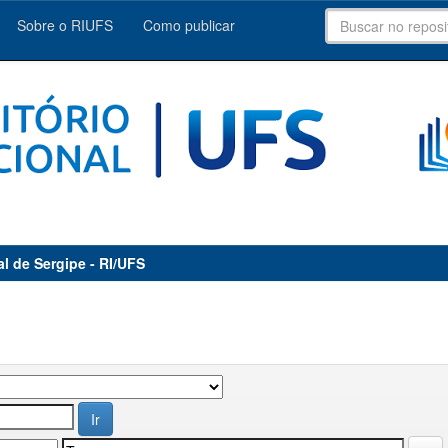
Sobre o RIUFS
Como publicar
al de Sergipe - RI/UFS