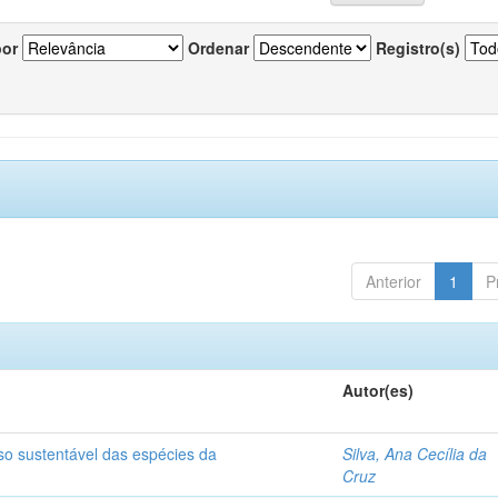
por
Ordenar
Registro(s)
Anterior
1
P
Autor(es)
so sustentável das espécies da
Silva, Ana Cecília da
Cruz