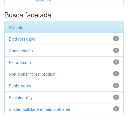
Busca facetada
Assunto
Biodiversidade
1
Conservação
1
Extrativismo
1
Non-timber forest product
1
Public policy
1
Sustainability
1
Sustentabilidade e meio ambiente
1