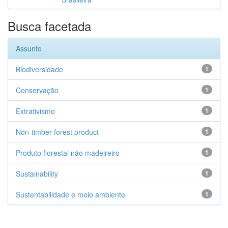
Busca facetada
Assunto
Biodiversidade
1
Conservação
1
Extrativismo
1
Non-timber forest product
1
Produto florestal não madeireiro
1
Sustainability
1
Sustentabilidade e meio ambiente
1