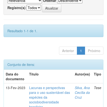
Ordenar
Registro(s)
Resultado 1-1 de 1.
Anterior
1
Próximo
Conjunto de itens:
Data do
Título
Autor(es)
Tipo
documento
13-Fev-2023
Lacunas e perspectivas
Silva, Ana
Tese
para o uso sustentável das
Cecília da
espécies da
Cruz
sociobiodiversidade
brasileira