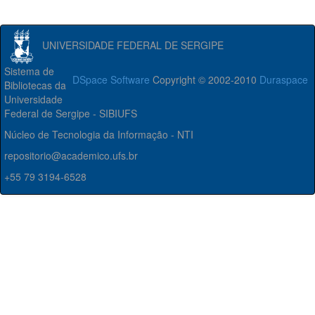
UNIVERSIDADE FEDERAL DE SERGIPE
Sistema de
DSpace Software
Copyright © 2002-2010
Duraspace
Bibliotecas da
Universidade
Federal de Sergipe - SIBIUFS
Núcleo de Tecnologia da Informação - NTI
repositorio@academico.ufs.br
+55 79 3194-6528