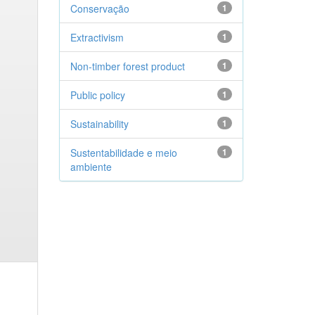
Conservação
1
Extractivism
1
Non-timber forest product
1
Public policy
1
Sustainability
1
Sustentabilidade e meio
1
ambiente