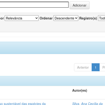
por
Ordenar
Registro(s)
Anterior
1
P
Autor(es)
so sustentável das espécies da
Silva, Ana Cecília da