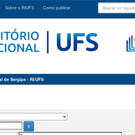
Sobre o RIUFS
Como publicar
al de Sergipe - RI/UFS