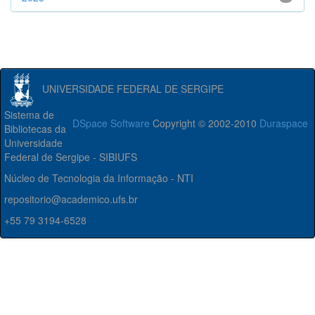
UNIVERSIDADE FEDERAL DE SERGIPE
Sistema de
DSpace Software
Copyright © 2002-2010
Duraspace
Bibliotecas da
Universidade
Federal de Sergipe - SIBIUFS
Núcleo de Tecnologia da Informação - NTI
repositorio@academico.ufs.br
+55 79 3194-6528