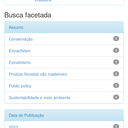
Busca facetada
Assunto
Conservação
1
Extractivism
1
Extrativismo
1
Produto florestal não madeireiro
1
Public policy
1
Sustentabilidade e meio ambiente
1
Data de Publicação
2023
1