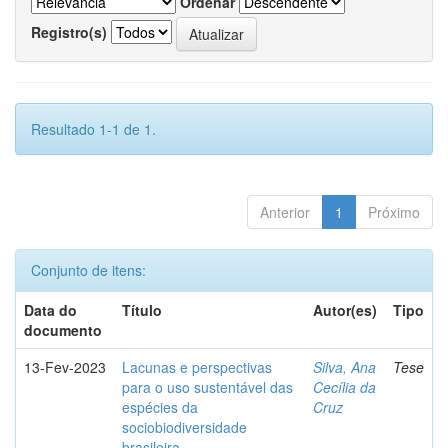
Ordenar
Registro(s)
Resultado 1-1 de 1.
Anterior
1
Próximo
Conjunto de itens:
Data do
Título
Autor(es)
Tipo
documento
13-Fev-2023
Lacunas e perspectivas
Silva, Ana
Tese
para o uso sustentável das
Cecília da
espécies da
Cruz
sociobiodiversidade
brasileira