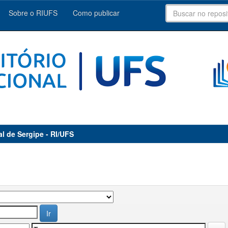
Sobre o RIUFS
Como publicar
al de Sergipe - RI/UFS