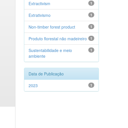
Extractivism
1
Extrativismo
1
Non-timber forest product
1
Produto florestal não madeireiro
1
Sustentabilidade e meio
1
ambiente
Data de Publicação
2023
1