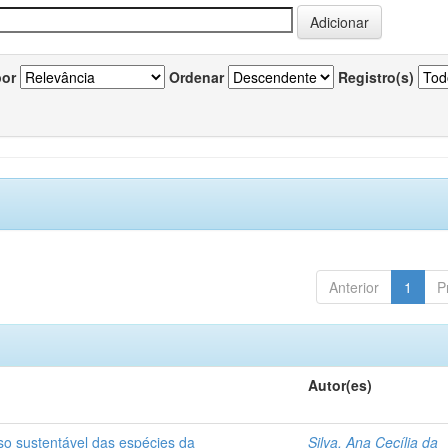
por
Ordenar
Registro(s)
Anterior
1
P
Autor(es)
so sustentável das espécies da
Silva, Ana Cecília da