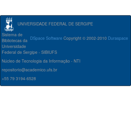
UNIVERSIDADE FEDERAL DE SERGIPE
Sistema de
DSpace Software
Copyright © 2002-2010
Duraspace
Bibliotecas da
Universidade
Federal de Sergipe - SIBIUFS
Núcleo de Tecnologia da Informação - NTI
repositorio@academico.ufs.br
+55 79 3194-6528