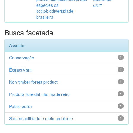
espécies da
Cruz
sociobiodiversidade
brasileira
Busca facetada
Assunto
Conservação
1
Extractivism
1
Non-timber forest product
1
Produto florestal não madeireiro
1
Public policy
1
Sustentabilidade e meio ambiente
1