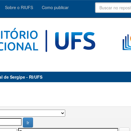
Sobre o RIUFS
Como publicar
al de Sergipe - RI/UFS