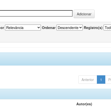
por
Ordenar
Registro(s)
Anterior
1
P
Autor(es)