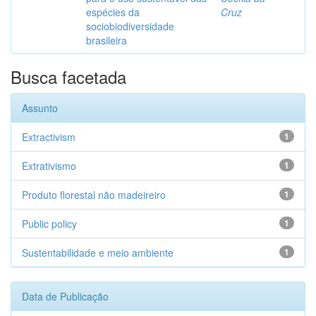
espécies da
Cruz
sociobiodiversidade
brasileira
Busca facetada
Assunto
Extractivism
1
Extrativismo
1
Produto florestal não madeireiro
1
Public policy
1
Sustentabilidade e meio ambiente
1
Data de Publicação