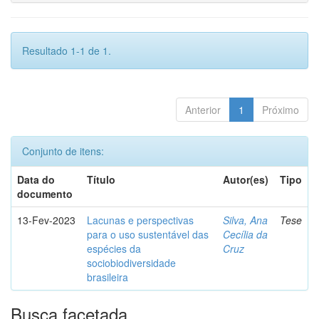
Resultado 1-1 de 1.
Anterior
1
Próximo
Conjunto de itens:
Data do
Título
Autor(es)
Tipo
documento
13-Fev-2023
Lacunas e perspectivas
Silva, Ana
Tese
para o uso sustentável das
Cecília da
espécies da
Cruz
sociobiodiversidade
brasileira
Busca facetada