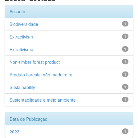
Assunto
Biodiversidade
1
Extractivism
1
Extrativismo
1
Non-timber forest product
1
Produto florestal não madeireiro
1
Sustainability
1
Sustentabilidade e meio ambiente
1
Data de Publicação
2023
1