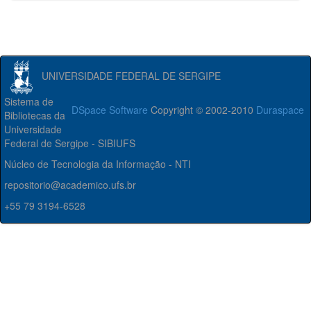
UNIVERSIDADE FEDERAL DE SERGIPE
Sistema de
DSpace Software
Copyright © 2002-2010
Duraspace
Bibliotecas da
Universidade
Federal de Sergipe - SIBIUFS
Núcleo de Tecnologia da Informação - NTI
repositorio@academico.ufs.br
+55 79 3194-6528